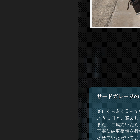
サードガレージの
楽しく末永く乗って
ように日々、努力し
また、ご成約いただ
丁寧な納車整備を行
させていただいてお