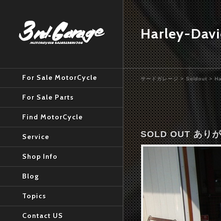
Harley-Dav
For Sale MotorCycle
サードガレージ
>
Soldout
>
Ha
For Sale Parts
Find MotorCycle
SOLD OUT あ
Service
Shop Info
Blog
Topics
Contact US