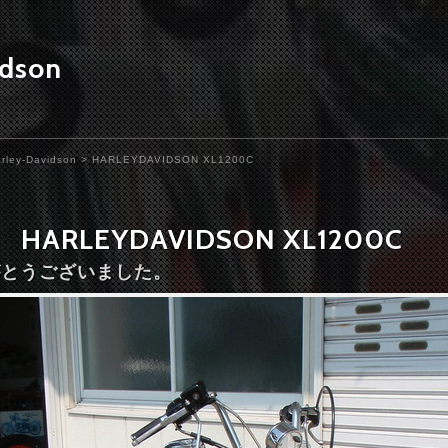
idson
rley-Davidson
> HARLEYDAVIDSON XL1200C
HARLEYDAVIDSON XL1200C
りがとうございました。