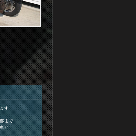
ます
部まで
車と