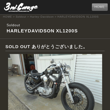
HOME
HOME
>
Soldout
>
Harley-Davidson
> HARLEYDAVIDSON XL1200S
Soldout
HARLEYDAVIDSON XL1200S
SOLD OUT ありがとうございました。