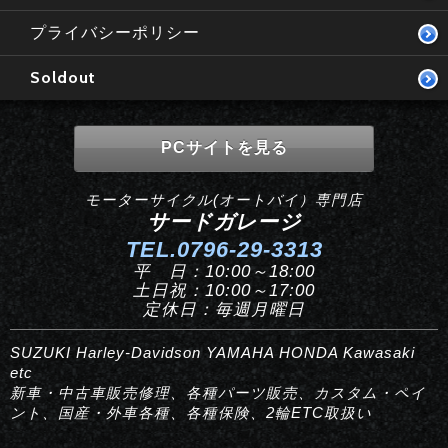
プライバシーポリシー
Soldout
PCサイトを見る
モーターサイクル(オートバイ）専門店
サードガレージ
TEL.0796-29-3313
平 日：10:00～18:00
土日祝：10:00～17:00
定休日：毎週月曜日
SUZUKI Harley-Davidson YAMAHA HONDA Kawasaki
etc
新車・中古車販売修理、各種パーツ販売、カスタム・ペイ
ント、国産・外車各種、各種保険、2輪ETC取扱い