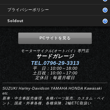
プライバシーポリシー
Soldout
PCサイトを見る
モーターサイクル(オートバイ）専門店
サードガレージ
TEL.0796-29-3313
平 日：10:00～18:00
土日祝：10:00～17:00
定休日：毎週月曜日
SUZUKI Harley-Davidson YAMAHA HONDA Kawasaki
etc
新車・中古車販売修理、各種パーツ販売、カスタム・ペイ
ント、国産・外車各種、各種保険、2輪ETC取扱い