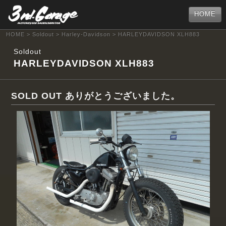
HOME
HOME
>
Soldout
>
Harley-Davidson
> HARLEYDAVIDSON XLH883
Soldout
HARLEYDAVIDSON XLH883
SOLD OUT ありがとうございました。