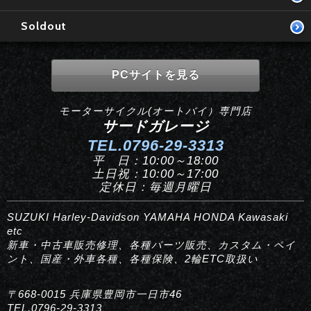
Soldout
PCサイトを見る
モーターサイクル(オートバイ）専門店
サードガレージ
TEL.0796-29-3313
平 日：10:00～18:00
土日祝：10:00～17:00
定休日：毎週月曜日
SUZUKI Harley-Davidson YAMAHA HONDA Kawasaki
etc
新車・中古車販売修理、各種パーツ販売、カスタム・ペイ
ント、国産・外車各種、各種保険、2輪ETC取扱い
〒668-0015 兵庫県豊岡市一日市46
TEL.0796-29-3313