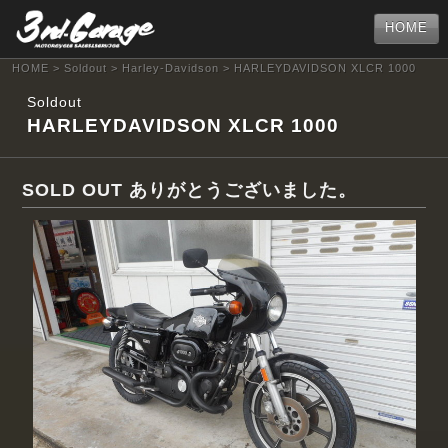
HOME
HOME
>
Soldout
>
Harley-Davidson
> HARLEYDAVIDSON XLCR 1000
Soldout
HARLEYDAVIDSON XLCR 1000
SOLD OUT ありがとうございました。