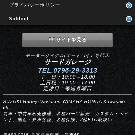
プライバシーポリシー
Soldout
PCサイトを見る
モーターサイクル(オートバイ）専門店
サードガレージ
TEL.0796-29-3313
平 日：10:00～18:00
土日祝：10:00～17:00
定休日：毎週月曜日
SUZUKI Harley-Davidson YAMAHA HONDA Kawasaki
etc
新車・中古車販売修理、各種パーツ販売、カスタム・ペイ
ント、国産・外車各種、各種保険、2輪ETC取扱い
〒668-0015 兵庫県豊岡市一日市46