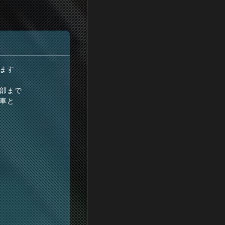
ます
部まで
車と