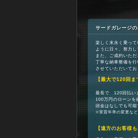
サードガレージの
楽しく末永く乗って
ように日々、努力し
また、ご成約いただ
丁寧な納車整備を行
させていただいてお
【最大で120回
最長で 120回払
100万円のローンを
頭金はなしでも可能
※実質年率の変更な
【遠方のお客様も