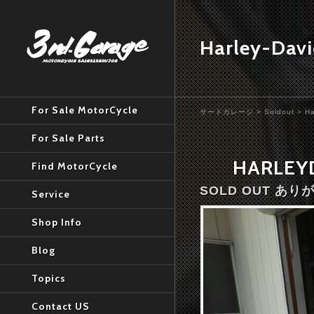
Harley-Dav
For Sale MotorCycle
サードガレージ
>
Soldout
>
Ha
For Sale Parts
HARLE
Find MotorCycle
SOLD OUT あ
Service
Shop Info
Blog
Topics
Contact US