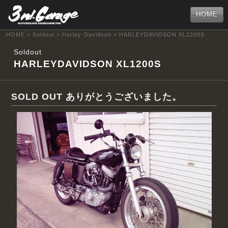
HOME
HOME
>
Soldout
>
Harley-Davidson
> HARLEYDAVIDSON XL1200S
Soldout
HARLEYDAVIDSON XL1200S
SOLD OUT ありがとうございました。